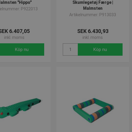
korrekt.
almsten "Hippo"
Skumlegetøj Færge |
Malmsten
kelnummer: P922013
Artikelnummer: P913033
SEK 6.407,05
SEK 6.430,93
inkl. moms
inkl. moms
Köp nu
Köp nu
 - vilket är en viktig
änds för att begränsa
 används för att särskilja
rat nummer som
lats och används för att
lamprodukter, såsom
alysrapporterna.
daterar ett unikt värde för
ngar.
onstillståndet.