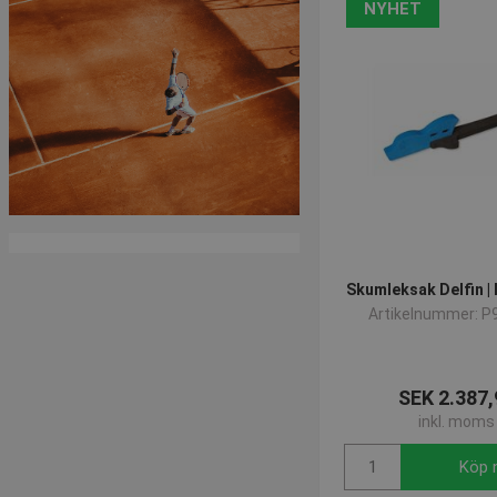
NYHET
Skumleksak Delfin |
Artikelnummer: P
SEK 2.387,
inkl. moms
Köp 