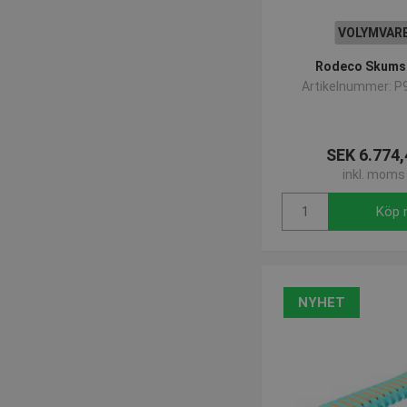
VOLYMVAR
Rodeco Skums
Artikelnummer: P
SEK 6.774,
inkl. moms
Köp 
NYHET