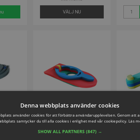
nu
VÄLJ NU
Denna webbplats använder cookies
VOLYMVARE
plats använder cookies för att förbättra användarupplevelsen. Genom att 
ebbplats samtycker du till alla cookies i enlighet med vår cookiepolicy.
Läs m
 Malmsten
Rodeco Racingbåt i skum
Rod
910128
Artikelnummer: P980084
Arti
SHOW ALL PARTNERS
(847) →