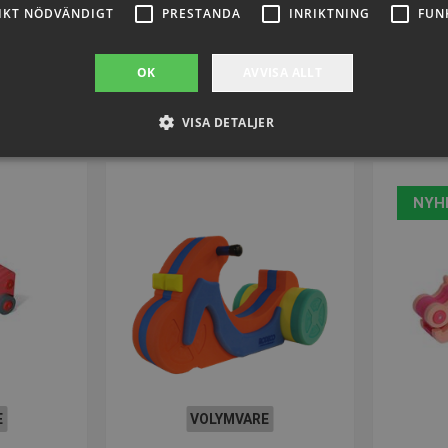
IKT NÖDVÄNDIGT
PRESTANDA
INRIKTNING
FUN
94
SEK 4.891,62
inkl. moms
OK
AVVISA ALLT
nu
Köp nu
VISA DETALJER
Strikt nödvändigt
Prestanda
Inriktning
Funktioner
NYH
llåter kärnwebbplatsfunktioner som användarinloggning och kontohantering. Webbplat
ndiga cookies.
Provider / Domän
Utgång
Beskrivning
.presencosport.se
1 år
Cookie Popup
www.presencosport.se
Session
www.presencosport.se
1 år
www.presencosport.se
1 år
E
VOLYMVARE
1 månad
Denna cookie används av Cookie-Script.c
CookieScript
ihåg preferenserna för besökarens cookie.
www.presencosport.se