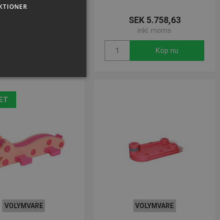
KTIONER
SEK 4.891,62
SEK 5.758,63
inkl. moms
inkl. moms
Köp nu
Köp nu
ET
sen kan inte användas
VOLYMVARE
VOLYMVARE
om-tjänsten för att komma
 Det är nödvändigt att