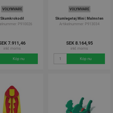
VOLYMVARE
VOLYMVARE
Skumkrokodil
Skumlegetøj Mini | Malmsten
kelnummer: P910026
Artikelnummer: P913034
SEK 7.911,46
SEK 8.164,95
inkl. moms
inkl. moms
Köp nu
Köp nu