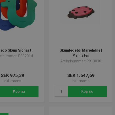
eco Skum Sjöhäst
Skumlegetøj Mariehøne |
Malmsten
kelnummer: P982014
Artikelnummer: P913030
SEK 975,39
SEK 1.647,69
inkl. moms
inkl. moms
Köp nu
Köp nu