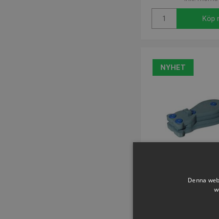
Köp 
NYHET
Denna webb
w
Skumleksak Dippo |
Artikelnummer: P