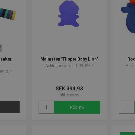
E
saker
Malmsten "Flipper Baby Lion"
Rod
Artikelnummer: P910287
Arti
980071
SEK 394,93
inkl. moms
Köp nu