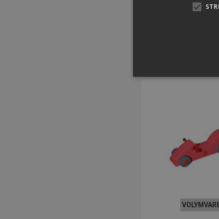
STR
SEK 4.707,
inkl. moms
Köp 
Strikt nödvändiga kakor ti
ordentligt utan strikt nödvä
Namn
popup-signup-closed
SNS
_sn_n
_sn_a
VOLYMVAR
CookieScriptConsent