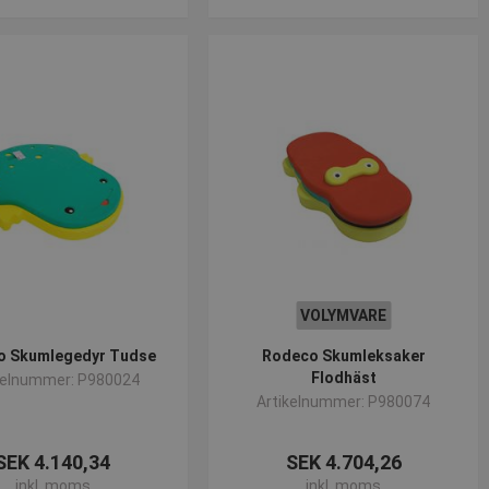
VOLYMVARE
o Skumlegedyr Tudse
Rodeco Skumleksaker
Flodhäst
kelnummer: P980024
Artikelnummer: P980074
SEK 4.140,34
SEK 4.704,26
inkl. moms
inkl. moms