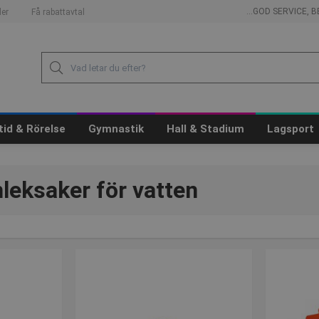
...GOD SERVICE,
er
Få rabattavtal
itid & Rörelse
Gymnastik
Hall & Stadium
Lagsport
leksaker för vatten