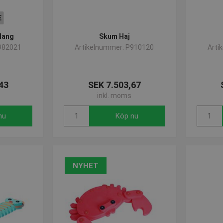
E
lang
Skum Haj
982021
Artikelnummer: P910120
Arti
43
SEK 7.503,67
inkl. moms
nu
Köp nu
NYHET