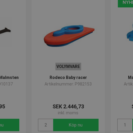
NYH
VOLYMVARE
 Malmsten
Rodeco Baby racer
Ma
910137
Artikelnummer: P982153
Arti
95
SEK 2.446,73
inkl. moms
nu
Köp nu