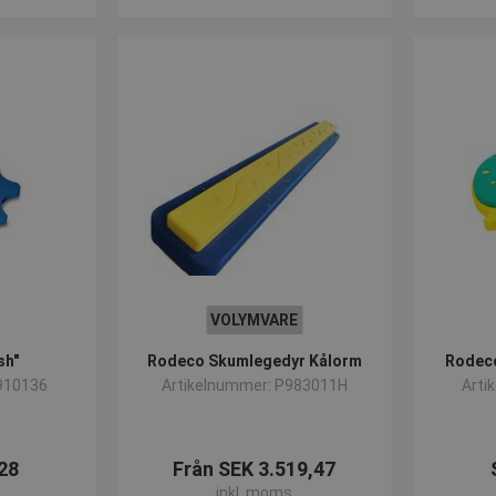
VOLYMVARE
sh"
Rodeco Skumlegedyr Kålorm
Rodec
910136
Artikelnummer: P983011H
Arti
28
Från SEK 3.519,47
inkl. moms