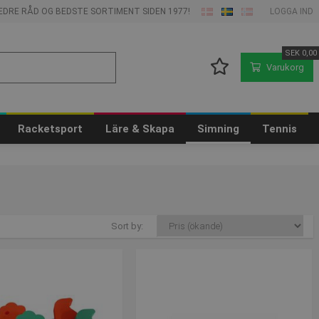
 BEDRE RÅD OG BEDSTE SORTIMENT SIDEN 1977!
LOGGA IND
SEK
0,00
Varukorg
Racketsport
Läre & Skapa
Simning
Tennis
Sort by: