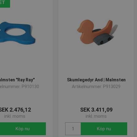
ET
lmsten "Ray Ray"
Skumlegedyr And | Malmsten
kelnummer: P910130
Artikelnummer: P913029
SEK 2.476,12
SEK 3.411,09
inkl. moms
inkl. moms
Köp nu
Köp nu