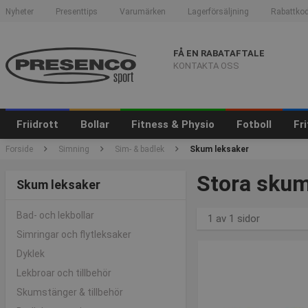
Nyheter
Presenttips
Varumärken
Lagerförsäljning
Rabattkod
FÅ EN RABATAFTALE
KONTAKTA OSS
Friidrott
Bollar
Fitness & Physio
Fotboll
Fr
Forside
Simning
Sim- & badlek
Skum leksaker
Stora skum
Skum leksaker
Bad- och lekbollar
1 av 1 sidor
Simringar och flytleksaker
Dyklek
Lekbroar och tillbehör
Skumstänger & tillbehör